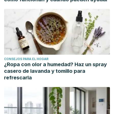
Flavor and Safety
(pp. 239–246). Elsevier Inc.
Muñoz-Velázquez, E. E., Rivas-Díaz, K., Loarca-Piña, Ma. G.
F., Mendoza-Díaz, S., Reynoso-Camacho, R., & Ramos-
Gómez, M. (2018). Comparación del contenido fenólico,
capacidad antioxidante y actividad antiinflamatoria de
infusiones herbales comerciales.
Revista Mexicana de
Ciencias Agrícolas
,
3
(3), 481–495.
Singh, R., Shushni, M. A. M., & Belkheir, A. (2015).
CONSEJOS PARA EL HOGAR
Antibacterial and antioxidant activities of Mentha piperita
¿Ropa con olor a humedad? Haz un spray
L.
Arabian Journal of Chemistry
,
8
(3), 322–328.
casero de lavanda y tomillo para
refrescarla