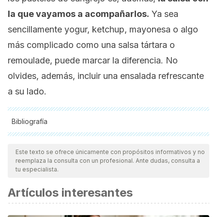
la que vayamos a acompañarlos.
Ya sea
sencillamente yogur, ketchup, mayonesa o algo
más complicado como una salsa tártara o
remoulade
, puede marcar la diferencia. No
olvides, además, incluir una ensalada refrescante
a su lado.
Bibliografía
Todas las fuentes citadas fueron revisadas a profundidad por
nuestro equipo, para asegurar su calidad, confiabilidad,
Este texto se ofrece únicamente con propósitos informativos y no
reemplaza la consulta con un profesional. Ante dudas, consulta a
vigencia y validez.
La bibliografía de este artículo fue
tu especialista.
considerada confiable y de precisión académica o
Artículos interesantes
científica.
Ryota Hosomi et al. “Seafood Consumption and