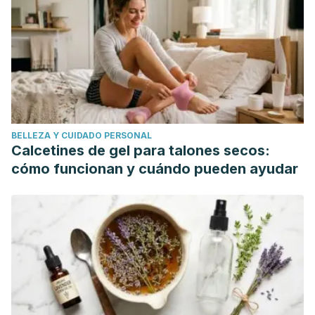
Components for Health”
Glob J Health Sci
.
2012 May; 4(3):
72–86.
Fundación Española de Nutrición, Cangrejo de río, s.f.
https://studylib.es/doc/4820630/cangrejo-de-r%C3%ADo
—fen.-fundaci%C3%B3n-espa%C3%B1ola-de-la-
nutrici%C3%B3n
Daniel de Luis, “Cangrejo, un crustáceo de agua dulce”,
BELLEZA Y CUIDADO PERSONAL
2018. http://www.ienva.org/web/index.php/es/nutrition-
Calcetines de gel para talones secos:
news/1074-cangrejo-un-crustaceo-de-agua-dulce
cómo funcionan y cuándo pueden ayudar