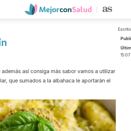
Escrit
Publ
ín
Últi
15:07
e además así consiga más sabor vamos a utilizar
elar, que sumados a la albahaca le aportarán el