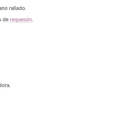
no rallado.
s de
requesón
.
dora.