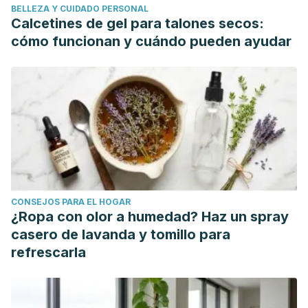
BELLEZA Y CUIDADO PERSONAL
Qamar, S., & Shaikh, A. (2018, September 1). Therapeutic
Calcetines de gel para talones secos:
potentials and compositional changes of valuable
cómo funcionan y cuándo pueden ayudar
compounds from banana- A review. Trends in Food
Science and Technology. Elsevier Ltd.
https://doi.org/10.1016/j.tifs.2018.06.016
CONSEJOS PARA EL HOGAR
¿Ropa con olor a humedad? Haz un spray
casero de lavanda y tomillo para
refrescarla