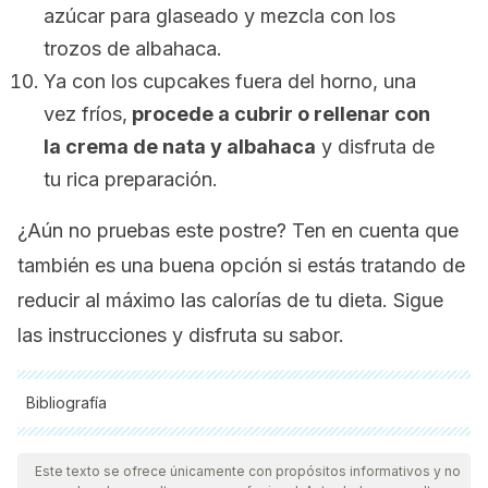
azúcar para glaseado y mezcla con los
trozos de albahaca.
Ya con los cupcakes fuera del horno, una
vez fríos,
procede a cubrir o rellenar con
la crema de nata y albahaca
y disfruta de
tu rica preparación.
¿Aún no pruebas este postre? Ten en cuenta que
también es una buena opción si estás tratando de
reducir al máximo las calorías de tu dieta. Sigue
las instrucciones y disfruta su sabor.
Bibliografía
Todas las fuentes citadas fueron revisadas a profundidad por
nuestro equipo, para asegurar su calidad, confiabilidad,
Este texto se ofrece únicamente con propósitos informativos y no