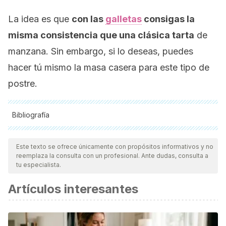
La idea es que
con las
galletas
consigas la
misma consistencia que una clásica tarta
de
manzana. Sin embargo, si lo deseas, puedes
hacer tú mismo la masa casera para este tipo de
postre.
Bibliografía
Todas las fuentes citadas fueron revisadas a profundidad por
nuestro equipo, para asegurar su calidad, confiabilidad,
Este texto se ofrece únicamente con propósitos informativos y no
reemplaza la consulta con un profesional. Ante dudas, consulta a
vigencia y validez.
La bibliografía de este artículo fue
tu especialista.
considerada confiable y de precisión académica o
Artículos interesantes
científica.
Tarta de manzana. (s.f.). En Wikipedia. Recuperado el 2 de
agosto de 2018 de