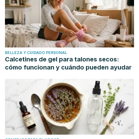
https://es.wikipedia.org/wiki/Tarta_de_manzana
Boyer, J., & Liu, R. H. (2004, May 12). Apple phytochemicals
and their health benefits.
Nutrition Journal
.
https://doi.org/10.1186/1475-2891-3-1
BELLEZA Y CUIDADO PERSONAL
Calcetines de gel para talones secos:
cómo funcionan y cuándo pueden ayudar