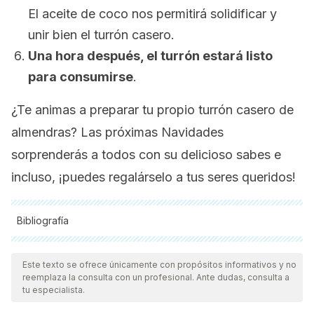
El aceite de coco nos permitirá solidificar y
unir bien el turrón casero.
Una hora después, el turrón estará listo
para consumirse
.
¿Te animas a preparar tu propio turrón casero de
almendras? Las próximas Navidades
sorprenderás a todos con su delicioso sabes e
incluso, ¡puedes regalárselo a tus seres queridos!
Bibliografía
Todas las fuentes citadas fueron revisadas a profundidad por
nuestro equipo, para asegurar su calidad, confiabilidad,
Este texto se ofrece únicamente con propósitos informativos y no
reemplaza la consulta con un profesional. Ante dudas, consulta a
vigencia y validez.
La bibliografía de este artículo fue
tu especialista.
considerada confiable y de precisión académica o