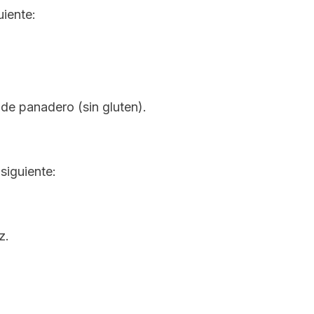
uiente:
de panadero (sin gluten).
.
siguiente:
z.