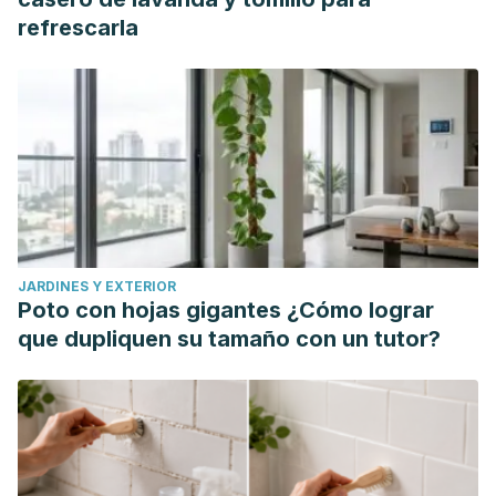
https://doi.org/10.1002/mnfr.201800079
refrescarla
Carr, A. C., & Maggini, S. (2017). Vitamin C and Immune
Function.
Nutrients
,
9
(11), 1211.
https://doi.org/10.3390/nu9111211
JARDINES Y EXTERIOR
Poto con hojas gigantes ¿Cómo lograr
que dupliquen su tamaño con un tutor?