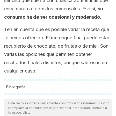
sencillo que cuenta con unas características que
encantarán a todos los comensales. Eso sí,
su
consumo ha de ser ocasional y moderado
.
Ten en cuenta que es posible variar la receta que
te hemos ofrecido. El merengue final puede estar
recubierto de chocolate, de frutas o de miel. Son
varias las opciones que permiten obtener
resultados finales distintos, aunque sabrosos en
cualquier caso.
Bibliografía
Todas las fuentes citadas fueron revisadas a profundidad por
nuestro equipo, para asegurar su calidad, confiabilidad,
Este texto se ofrece únicamente con propósitos informativos y no
reemplaza la consulta con un profesional. Ante dudas, consulta a
vigencia y validez.
La bibliografía de este artículo fue
tu especialista.