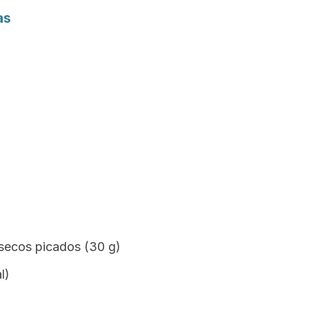
as
 secos picados (30 g)
l)