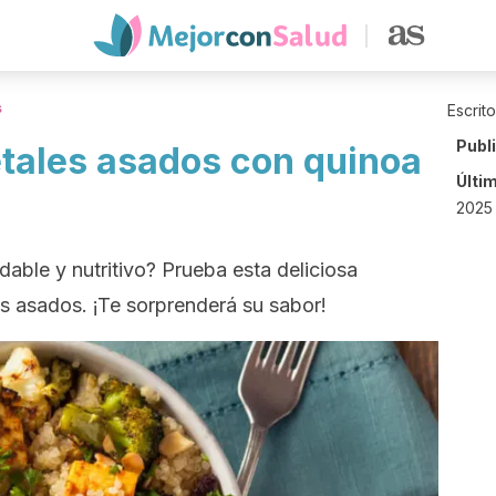
s
Escrit
Publ
tales asados con quinoa
Últi
2025 
able y nutritivo? Prueba esta deliciosa
s asados. ¡Te sorprenderá su sabor!