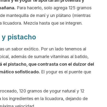
maní y el yogur te aportarán proteínas y
mañana.
Para hacerlo, solo agrega 125 gramos
de mantequilla de maní y un plátano (mientras
a licuadora. Mezcla hasta que se integren.
 y pistacho
scas un sabor exótico. Por un lado tenemos al
pical, además de sumarle vitaminas al batido,
tá el pistacho, que contrasta con el dulzor del
mático sofisticado.
El yogur es el puente que
roceado, 120 gramos de yogur natural y 12
 los ingredientes en la licuadora, dejando de
a máxima velocidad.