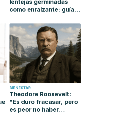
lentejas germinadas
r
como enraizante: guía
paso a paso
BIENESTAR
Theodore Roosevelt:
ue
"Es duro fracasar, pero
es peor no haber
intentado nunca tener
éxito"