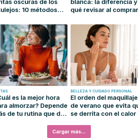
ntas oscuras de los
blanca: la diferencia y
ulejos: 10 métodos
qué revisar al compra
mples y efectivos
ETAS
BELLEZA Y CUIDADO PERSONAL
uál es la mejor hora
El orden del maquillaje
ara almorzar? Depende
de verano que evita q
s de tu rutina que del
se derrita con el calor
loj
Cargar más...