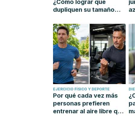
¿Cómo lograr que
ju
dupliquen su tamaño
az
con un tutor?
si
EJERCICIO FÍSICO Y DEPORTE
DI
Por qué cada vez más
¿C
personas prefieren
p
entrenar al aire libre que
má
ir al gimnasio
re