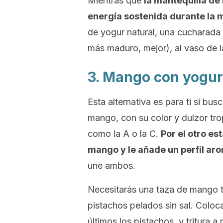
Mientras que
la mantequilla de 
energía sostenida durante la 
de yogur natural, una cucharada 
más maduro, mejor), al vaso de l
3. Mango con yogur
Esta alternativa es para ti si bu
mango, con su color y dulzor tro
como la A o la C.
Por el otro es
mango y le añade un perfil aro
une ambos.
Necesitarás una taza de mango t
pistachos pelados sin sal. Coloca
últimos los pistachos, y tritura 