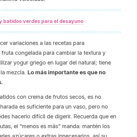
 batidos verdes para el desayuno
er variaciones a las recetas para
 fruta congelada para cambiar la textura y
ilizar yogur griego en lugar del natural; tiene
 la mezcla.
Lo más importante es que no
.
batidos con crema de frutos secos, es no
harada es suficiente para un vaso, pero no
s hacerlo difícil de digerir. Recuerda que en
frutas, el “menos es más” manda: mantén los
rles azúcares o extras innecesarios, así su