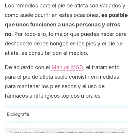
Los remedios para el pie de atleta son variados y
como suele ocurrir en estas ocasiones,
es posible
que unos funcionen a unas personas y otros
no.
Por todo ello, lo mejor que puedes hacer para
deshacerte de los hongos en los pies y el pie de
atleta, es consultar con el médico.
De acuerdo con el
Manual MSD
, el tratamiento
para el pie de atleta suele consistir en medidas
para mantener los pies secos y el uso de
fármacos antifúngicos tópicos u orales.
Bibliografía
Todas las fuentes citadas fueron revisadas a profundidad por
nuestro equipo, para asegurar su calidad, confiabilidad,
Este texto se ofrece únicamente con propósitos informativos y no