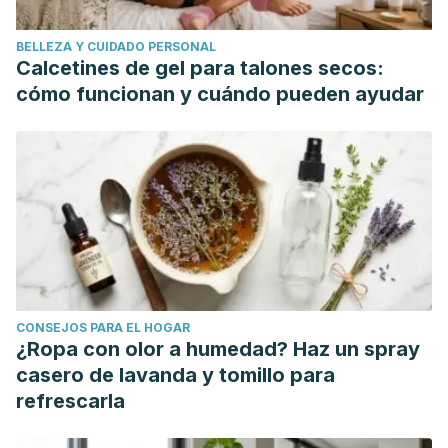
Spices: Second Edition.
BELLEZA Y CUIDADO PERSONAL
https://doi.org/10.1533/9780857095671.430
Calcetines de gel para talones secos:
Ceylan, E., & Fung, D. Y. C. (2004). Antimicrobial activity of
cómo funcionan y cuándo pueden ayudar
spices. Journal of Rapid Methods and Automation in
Microbiology.
https://doi.org/10.1111/j.1745-
4581.2004.tb00046.x
Cortés-Rojas, D. F., de Souza, C. R. F., & Oliveira, W. P.
(2014). Clove (Syzygium aromaticum): A precious spice.
Asian Pacific Journal of Tropical Biomedicine.
https://doi.org/10.1016/S2221-1691
(14)60215-X
CONSEJOS PARA EL HOGAR
¿Ropa con olor a humedad? Haz un spray
casero de lavanda y tomillo para
refrescarla