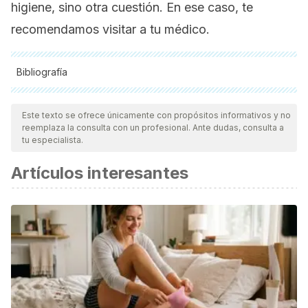
higiene, sino otra cuestión. En ese caso, te
recomendamos visitar a tu médico.
Bibliografía
Todas las fuentes citadas fueron revisadas a profundidad por
nuestro equipo, para asegurar su calidad, confiabilidad,
Este texto se ofrece únicamente con propósitos informativos y no
reemplaza la consulta con un profesional. Ante dudas, consulta a
vigencia y validez.
La bibliografía de este artículo fue
tu especialista.
considerada confiable y de precisión académica o
Artículos interesantes
científica.
Veerappan, G. R., & Lewis, J. H. (2010). Halitosis. In Practical
Gastroenterology and Hepatology: Esophagus and
Stomach.
https://doi.org/10.1002/9781444327311.ch26
Scully, C., & Greenman, J. (2008). Halitosis (breath odor).
Periodontology 2000.
https://doi.org/10.1111/j.1600-
0757.2008.00266.x
Charles, D. J. (2012). Parsley. In Handbook of Herbs and