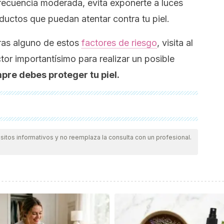
frecuencia moderada, evita exponerte a luces
oductos que puedan atentar contra tu piel.
ntras alguno de estos
factores de riesgo
, visita al
tor importantísimo para realizar un posible
re debes proteger tu piel.
das a profundidad por nuestro equipo, para asegurar su
.
La bibliografía de este artículo fue considerada
itos informativos y no reemplaza la consulta con un profesional.
ientífica.
, Albert, M., Ally, A., Amin, S. B., … Zou, L. (2015). Genomic
Cell. https://doi.org/10.1016/j.cell.2015.05.044
, S. J., Thompson, J. F., Atkins, M. B., Byrd, D. R., … Sondak,
CC melanoma staging and classification. Journal of Clinical
O.2009.23.4799