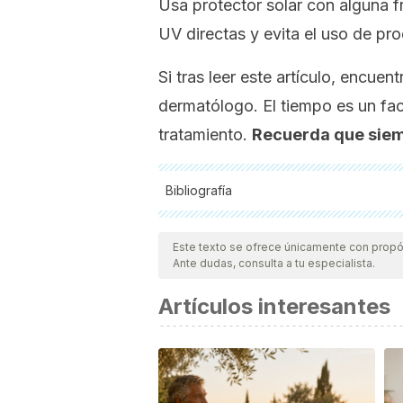
Usa protector solar con alguna 
UV directas y evita el uso de pr
Si tras leer este artículo, encue
dermatólogo. El tiempo es un fac
tratamiento.
Recuerda que siemp
Bibliografía
Todas las fuentes citadas fueron revisa
calidad, confiabilidad, vigencia y validez
Este texto se ofrece únicamente con propós
Ante dudas, consulta a tu especialista.
confiable y de precisión académica o c
Akbani, R., Akdemir, K. C., Aksoy, B. A.
Artículos interesantes
Classification of Cutaneous Melanoma. 
Balch, C. M., Gershenwald, J. E., Soong
V. K. (2009). Final version of 2009 AJ
Oncology. https://doi.org/10.1200/JC