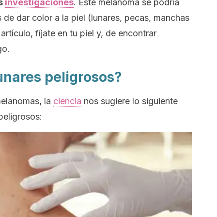
as
investigaciones
. Este melanoma se podría
 de dar color a la piel (lunares, pecas, manchas
rtículo, fíjate en tu piel y, de encontrar
go.
unares peligrosos?
melanomas, la
ciencia
nos sugiere lo siguiente
 peligrosos: