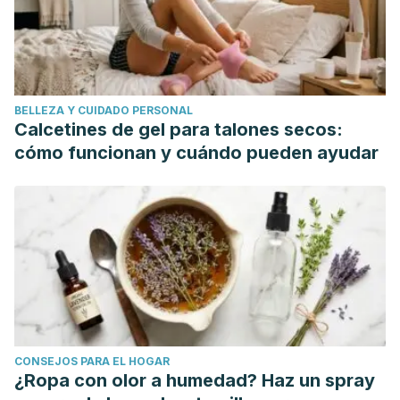
doi:10.1001/jamadermatol.2013.8364
Foliculitis. Mayo Clinic. https://www.mayoclinic.org/es-
es/diseases-conditions/folliculitis/symptoms-causes/syc-
20361634
BELLEZA Y CUIDADO PERSONAL
Rodríguez Domínguez, Ileana, Santana Gutiérrez, Odalis,
Calcetines de gel para talones secos:
Recio López, Orlando, & Fuentes Naranjo, Marilín. (2006).
cómo funcionan y cuándo pueden ayudar
Beneficios del Aloe Vera l. (sábila) en las afecciones de la
piel. Revista Cubana de Enfermería, 22(3) Recuperado en
27 de agosto de 2020, de http://scielo.sld.cu/scielo.php?
script=sci_arttext&pid=S0864-
03192006000300004&lng=es&tlng=pt.
CONSEJOS PARA EL HOGAR
¿Ropa con olor a humedad? Haz un spray