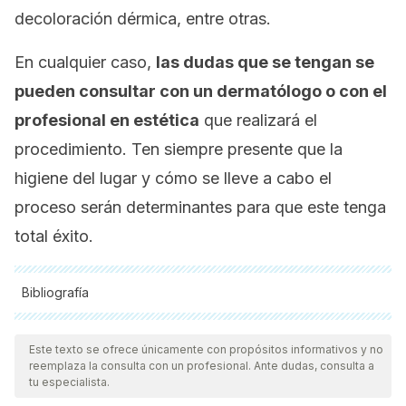
decoloración dérmica, entre otras.
En cualquier caso,
las dudas que se tengan se
pueden consultar con un dermatólogo o con el
profesional en estética
que realizará el
procedimiento. Ten siempre presente que la
higiene del lugar y cómo se lleve a cabo el
proceso serán determinantes para que este tenga
total éxito.
Bibliografía
Todas las fuentes citadas fueron revisadas a profundidad por
nuestro equipo, para asegurar su calidad, confiabilidad,
Este texto se ofrece únicamente con propósitos informativos y no
reemplaza la consulta con un profesional. Ante dudas, consulta a
vigencia y validez.
La bibliografía de este artículo fue
tu especialista.
considerada confiable y de precisión académica o