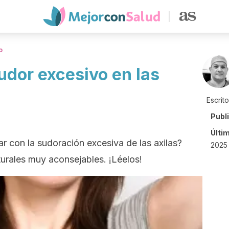
o
udor excesivo en las
Escrit
Publ
Últi
 con la sudoración excesiva de las axilas?
2025
turales muy aconsejables. ¡Léelos!