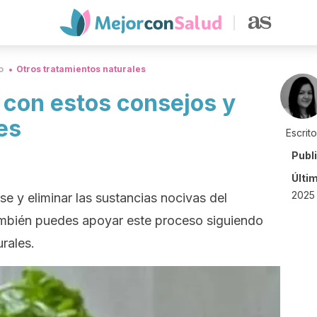
o
Otros tratamientos naturales
 con estos consejos y
es
Escrit
Publ
Últi
2025
e y eliminar las sustancias nocivas del
ambién puedes apoyar este proceso siguiendo
rales.