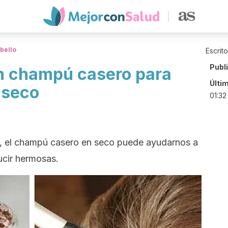
bello
Escrit
Publ
n champú casero para
Últi
n seco
01:32
, el champú casero en seco puede ayudarnos a
lucir hermosas.