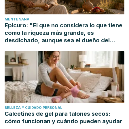
Nutrition and Wellness 2008; 1: 23-26.
Leontiev R, Hohaus N, Jacob C, Gruhlke MCH, Slusarenko
MENTE SANA
AJ. A comparison of the antibacterial and antifungal
Epicuro: "El que no considera lo que tiene
activities of thiosulfinate analogues of allicin. Sci Rep 2018;
como la riqueza más grande, es
8: 6763.
desdichado, aunque sea el dueño del
Petropoulos S, Fernandes Â, Barros L, Ciric A, Sokovic M,
mundo"
Ferreira ICFR. Antimicrobial and antioxidant properties of
various Greek garlic genotypes. Food Chem 2018; 245: 7-
12.
BELLEZA Y CUIDADO PERSONAL
Calcetines de gel para talones secos:
cómo funcionan y cuándo pueden ayudar