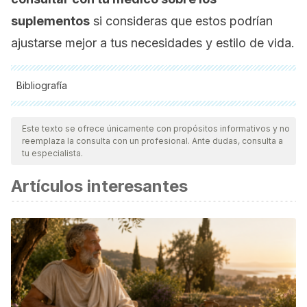
suplementos
si consideras que estos podrían
ajustarse mejor a tus necesidades y estilo de vida.
Bibliografía
Todas las fuentes citadas fueron revisadas a profundidad por
nuestro equipo, para asegurar su calidad, confiabilidad,
Este texto se ofrece únicamente con propósitos informativos y no
reemplaza la consulta con un profesional. Ante dudas, consulta a
vigencia y validez.
La bibliografía de este artículo fue
tu especialista.
considerada confiable y de precisión académica o
Artículos interesantes
científica.
De Martino A, Filomeni G, Aquilano K, Ciriolo MR, Rotilio G.
Effects of water garlic extracts on cell cycle and viability of
HepG2 hepatoma cells. J Nutr Biochem 2006; 17: 742-9.
Ezeala C, Nweke I, Unekwe P, El-Safty I, Nwaegerue E.
Fresh garlic extract protects the liver against
acetaminophen-induced toxicity. The Internet Journal of