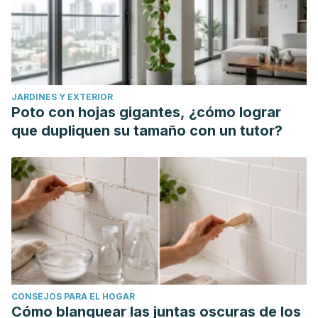
Pazyar, N., Yaghoobi, R., Kazerouni, A., & Feily, A. (2012).
Oatmeal in dermatology: A brief review. Indian Journal of
Dermatology, Venereology and Leprology.
https://doi.org/10.4103/0378-6323.93629
Khan, N., & Mukhtar, H. (2007). Tea polyphenols for health
JARDINES Y EXTERIOR
promotion. Life Sciences.
Poto con hojas gigantes, ¿cómo lograr
https://doi.org/10.1016/j.lfs.2007.06.011
que dupliquen su tamaño con un tutor?
CONSEJOS PARA EL HOGAR
Cómo blanquear las juntas oscuras de los