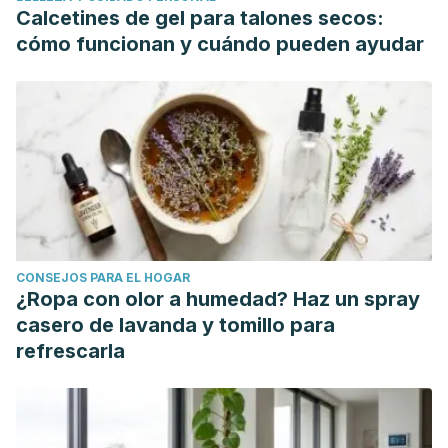
Zbuchea, A. (2014). Up-to-date use of honey for burns
Calcetines de gel para talones secos:
treatment. Annals of Burns and Fire Disasters.
cómo funcionan y cuándo pueden ayudar
Story, E. N., Kopec, R. E., Schwartz, S. J., & Harris, G. K.
(2010). An update on the health effects of tomato
lycopene. Annual Review of Food Science and
Technology.
https://doi.org/10.1146/annurev.food.102308.124120
Orchard, A., & van Vuuren, S. (2017). Commercial Essential
Oils as Potential Antimicrobials to Treat Skin Diseases.
Evidence-Based Complementary and Alternative Medicine.
CONSEJOS PARA EL HOGAR
https://doi.org/10.1155/2017/4517971
¿Ropa con olor a humedad? Haz un spray
da Silva, G. L., Luft, C., Lunardelli, A., Amaral, R. H., da Silva
casero de lavanda y tomillo para
Melo, D. A., Donadio, M. V. F., … de Oliveira, J. R. (2015).
refrescarla
Antioxidant, analgesic and anti-inflammatory effects of
lavender essential oil. Anais Da Academia Brasileira de
Ciencias. https://doi.org/10.1590/0001-3765201520150056