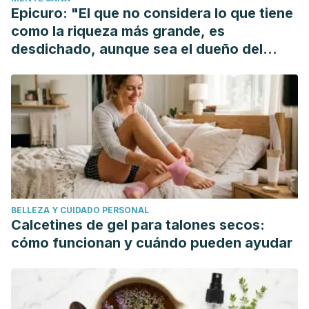
2015 Dec;35(6):632-6. doi: 10.1016/s0254-6272(15)30151-5.
Epicuro: "El que no considera lo que tiene
PMID: 26742306.
como la riqueza más grande, es
Canadian Society of Intestinal Research. Baking Soda for
desdichado, aunque sea el dueño del
Heartburn. Recuperado el 1 de mayo de 2021.
mundo"
https://badgut.org/information-centre/a-z-digestive-
topics/baking-soda-for-
heartburn/#:~:text=Health%20practitioners%20commonly
Srivastava, J.K., Shankar, E., & Gupta, S. (2010). Chamomile:
A herbal medicine of the past with a bright future (Review).
Molecular Medicine Reports, 3, 895-901.
https://doi.org/10.3892/mmr.2010.377
BELLEZA Y CUIDADO PERSONAL
Calcetines de gel para talones secos:
cómo funcionan y cuándo pueden ayudar