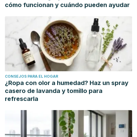
of selected components against multidrug-resistant
cómo funcionan y cuándo pueden ayudar
bacterial pathogens. Pharmaceutical Biology.
https://doi.org/10.3109/13880209.2011.553625
Oduwole, O., Meremikwu, M. M., Oyo-Ita, A., & Udoh, E. E.
(2014). Honey for acute cough in children. Evidence-Based
Child Health. https://doi.org/10.1002/ebch.1970
Saeed, S., & Tariq, P. (2008). Cinnamon (Cinnamomum
zeylanicum L.). International Journal of Biology and
Biotechnology.
CONSEJOS PARA EL HOGAR
¿Ropa con olor a humedad? Haz un spray
casero de lavanda y tomillo para
refrescarla