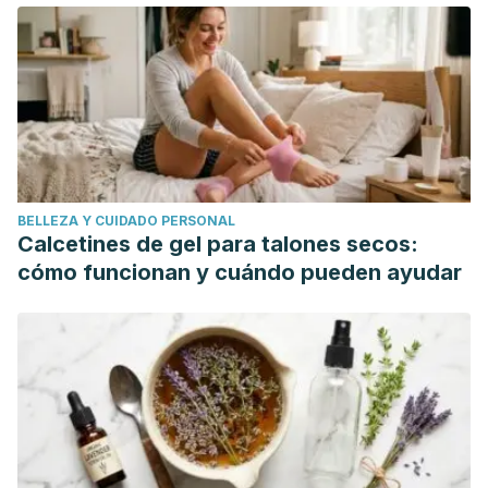
2019 Dec 21]. In: StatPearls [Internet]. Treasure Island (FL):
StatPearls Publishing; 2020 Jan-. Available from:
https://www.ncbi.nlm.nih.gov/books/NBK448179/
Baričić, M., Šantić, V., Legović, D., Jotanović, Z., Matejčić,
N., & Barković, M. M. (2019). Carpal tunnel syndrome.
Medicina Fluminensis.
https://doi.org/10.21860/medflum2019_216313
BELLEZA Y CUIDADO PERSONAL
Leung, D. (2014). Carpal Tunnel Syndrome. In Encyclopedia
Calcetines de gel para talones secos:
of the Neurological Sciences. https://doi.org/10.1016/B978-
cómo funcionan y cuándo pueden ayudar
0-12-385157-4.00652-7
Damanhouri, Z. A. (2014). A Review on Therapeutic
Potential of Piper nigrum L. (Black Pepper): The King of
Spices. Medicinal & Aromatic Plants.
https://doi.org/10.4172/2167-0412.1000161
Flores M, Saravia C, Vergara CE, Avila F, Valdés H, Ortiz-
Viedma J. Avocado Oil: Characteristics, Properties, and