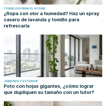
Applications.
Molecules
. 2019;24(11):2172. Published 2019
CONSEJOS PARA EL HOGAR
Jun 10. doi:10.3390/molecules24112172
¿Ropa con olor a humedad? Haz un spray
Miraj S, Alesaeidi S. A systematic review study of
casero de lavanda y tomillo para
therapeutic effects of Matricaria recuitta chamomile
refrescarla
(chamomile).
Electron Physician
. 2016;8(9):3024–3031.
Published 2016 Sep 20. doi:10.19082/3024
Lauche, R., Gräf, N., Cramer, H., Al-Abtah, J., Dobos, G., &
Saha, F. J. (2016). Efficacy of cabbage leaf wraps in the
treatment of symptomatic osteoarthritis of the knee a
randomized controlled trial. Clinical Journal of Pain.
https://doi.org/10.1097/AJP.0000000000000352
JARDINES Y EXTERIOR
Poto con hojas gigantes, ¿cómo lograr
que dupliquen su tamaño con un tutor?