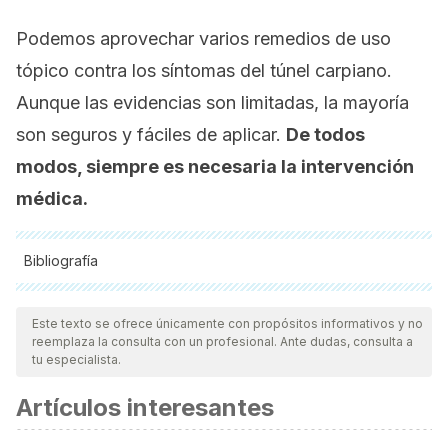
Podemos aprovechar varios remedios de uso
tópico contra los síntomas del túnel carpiano.
Aunque las evidencias son limitadas, la mayoría
son seguros y fáciles de aplicar.
De todos
modos, siempre es necesaria la intervención
médica.
Bibliografía
Todas las fuentes citadas fueron revisadas a profundidad por
nuestro equipo, para asegurar su calidad, confiabilidad,
Este texto se ofrece únicamente con propósitos informativos y no
reemplaza la consulta con un profesional. Ante dudas, consulta a
vigencia y validez.
La bibliografía de este artículo fue
tu especialista.
considerada confiable y de precisión académica o
Artículos interesantes
científica.
Sevy JO, Varacallo M. Carpal Tunnel Syndrome. [Updated