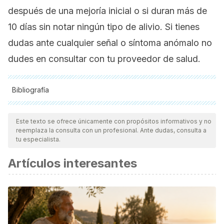
después de una mejoría inicial o si duran más de
10 días sin notar ningún tipo de alivio. Si tienes
dudas ante cualquier señal o síntoma anómalo no
dudes en consultar con tu proveedor de salud.
Bibliografía
Todas las fuentes citadas fueron revisadas a profundidad por
nuestro equipo, para asegurar su calidad, confiabilidad,
Este texto se ofrece únicamente con propósitos informativos y no
reemplaza la consulta con un profesional. Ante dudas, consulta a
vigencia y validez.
La bibliografía de este artículo fue
tu especialista.
considerada confiable y de precisión académica o
Artículos interesantes
científica.
Ah-See KW, Evans AS. Sinusitis and its management.
BMJ
.
2007;334(7589):358–361. doi:10.1136/bmj.39092.679722.BE.
Alt JA, Smith TL. Chronic rhinosinusitis and sleep: a
contemporary review.
Int Forum Allergy Rhinol
.