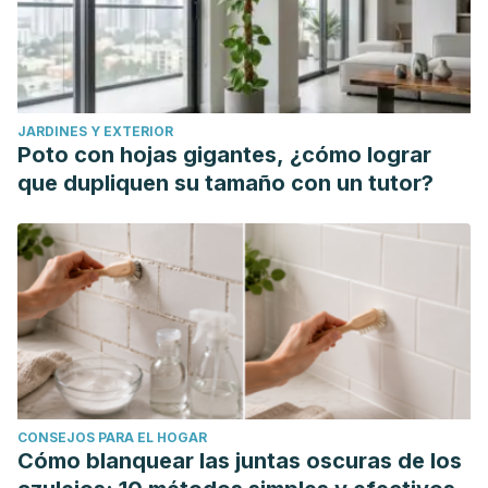
Razavi SM, Zarrini G, Molavi G, Ghasemi G. Bioactivity of
malva sylvestris L., a medicinal plant from iran.
Iran J Basic
Med Sci
. 2011;14(6):574–579.
Scadding, G. K. (2008). Rhinitis and sinusitis. In
Clinical
JARDINES Y EXTERIOR
Respiratory Medicine
.
https://doi.org/10.1016/B978-
Poto con hojas gigantes, ¿cómo lograr
032304825-5.10032-7.
que dupliquen su tamaño con un tutor?
CONSEJOS PARA EL HOGAR
Cómo blanquear las juntas oscuras de los