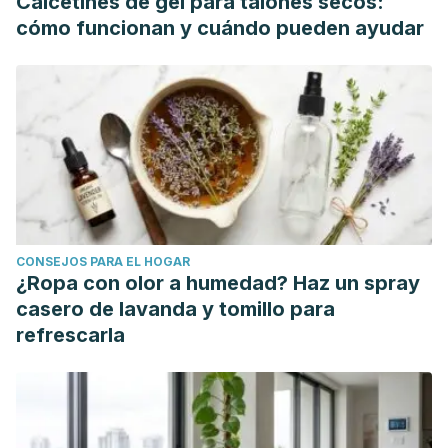
Calcetines de gel para talones secos:
PMID: 22438350.
ncbi.nlm.nih.gov/pubmed/22438350
.
cómo funcionan y cuándo pueden ayudar
InformedHealth.org [Internet]. Cologne, Germany: Institute
for Quality and Efficiency in Health Care (IQWiG); 2006-.
Treating chronic sinusitis. 2012 Mar 26 [Updated 2018 Oct
18].
Available from:
https://www.ncbi.nlm.nih.gov/books/NBK279484/.
Kenny H. Chan, ... Andrew H. Liu, in
Pediatric Allergy:
Principles and Practice (Third Edition)
, 2016.
Lindemann J, Tsakiropoulou E, Scheithauer MO,
CONSEJOS PARA EL HOGAR
Konstantinidis I, Wiesmiller KM.
Impact of menthol inhalation
¿Ropa con olor a humedad? Haz un spray
on nasal mucosal temperature and nasal patency. Am J
casero de lavanda y tomillo para
Rhinol. 2008 Jul-Aug;22(4):402-5. doi:
refrescarla
10.2500/ajr.2008.22.3194
.
Passali D, Cambi J, Passali FM, Bellussi LM. Phytoneering: a
new way of therapy for rhinosinusitis.
Acta Otorhinolaryngol
Ital
. 2015;35(1):1–8.