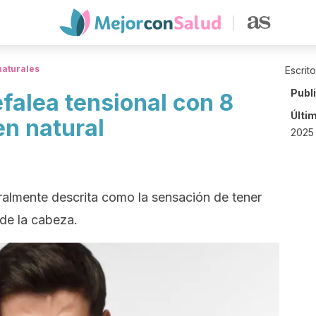
naturales
Escrit
Publ
efalea tensional con 8
Últi
en natural
2025 
ralmente descrita como la sensación de tener
de la cabeza.