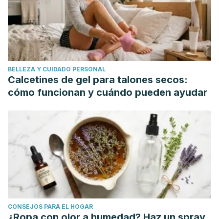
dentistry.
Journal of Clinical and Diagnostic Research
.
https://doi.org/10.7860/JCDR/2013/6339.3282
MedlinePlus. Gingivitis.
https://medlineplus.gov/spanish/ency/article/001056.htm
Biocompatibility of Dental Biomaterials. Woodhead
BELLEZA Y CUIDADO PERSONAL
Publishing Series in Biomaterials. 2017, Pages 113-129. 8 -
Calcetines de gel para talones secos:
Biocompatibility of oral care products.
cómo funcionan y cuándo pueden ayudar
https://www.sciencedirect.com/science/article/pii/B97800
Arabian Journal of Chemistry. Volume 8, Issue 3, May 2015,
Pages 322-328. Antibacterial and antioxidant activities of
Mentha piperita L.
https://www.sciencedirect.com/science/article/pii/S18785352
Sci Rep. 2018; 8: 1732. Published online 2018 Jan 29.
Antimicrobial activity of apple cider vinegar against
Escherichia coli, Staphylococcus aureus and Candida
CONSEJOS PARA EL HOGAR
albicans; downregulating cytokine and microbial protein
¿Ropa con olor a humedad? Haz un spray