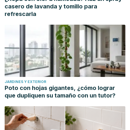
expression. doi: 10.1038/s41598-017-18618-x
casero de lavanda y tomillo para
Asian Pac J Trop Biomed. 2011 Apr; 1(2): 154–160. Honey: its
refrescarla
medicinal property and antibacterial activity. doi:
10.1016/S2221-1691(11)60016-6
Iran J Microbiol. 2015 Jun; 7(3): 173–177. The antibacterial
effect of sage extract (Salvia officinalis) mouthwash against
Streptococcus mutans in dental plaque: a randomized
clinical trial.
https://www.ncbi.nlm.nih.gov/pmc/articles/PMC4676988/
Eur J Dent. 2013 Sep; 7(Suppl 1): S71–S77. Antimicrobial
JARDINES Y EXTERIOR
efficacy of five essential oils against oral pathogens: An in
Poto con hojas gigantes, ¿cómo lograr
vitro study. doi: 10.4103/1305-7456.119078
que dupliquen su tamaño con un tutor?