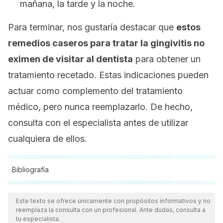
mañana, la tarde y la noche.
Para terminar, nos gustaría destacar que
estos
remedios caseros para tratar la gingivitis no
eximen de visitar al dentista
para obtener un
tratamiento recetado. Estas indicaciones pueden
actuar como complemento del tratamiento
médico, pero nunca reemplazarlo. De hecho,
consulta con el especialista antes de utilizar
cualquiera de ellos.
Bibliografía
Todas las fuentes citadas fueron revisadas a profundidad por
nuestro equipo, para asegurar su calidad, confiabilidad,
Este texto se ofrece únicamente con propósitos informativos y no
reemplaza la consulta con un profesional. Ante dudas, consulta a
vigencia y validez.
La bibliografía de este artículo fue
tu especialista.