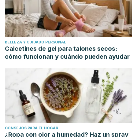
revisión sistemática
(Bachelor's thesis).
Ortega, T., García, D., & Carretero, E. (2008). Plantas
medicinales.
Del Pilar Barrera, M., Lancheros, L., & Zárate, M. V. (2012).
Consumo de calcio: evolución y situación actual.
Revista
BELLEZA Y CUIDADO PERSONAL
de la Facultad de Medicina
,
60
(1), 50-61.
Calcetines de gel para talones secos:
cómo funcionan y cuándo pueden ayudar
CONSEJOS PARA EL HOGAR
¿Ropa con olor a humedad? Haz un spray