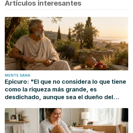
Artículos interesantes
científica.
Cañigueral, S. (2016). Jengibre.
OFFARM
.
Ginger. (2010). In
Botanical Medicine for Women’s Health
.
https://doi.org/10.1111/ijfs.12940
MENTE SANA
Epicuro: "El que no considera lo que tiene
como la riqueza más grande, es
desdichado, aunque sea el dueño del
mundo"