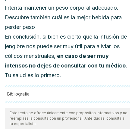
Intenta mantener un peso corporal adecuado.
Descubre también
cuál es la mejor bebida para
perder peso
En conclusión, si bien es cierto que la infusión de
jengibre nos puede ser muy útil para aliviar los
cólicos menstruales,
en caso de ser muy
intensos no dejes de consultar con tu médico
.
Tu salud es lo primero.
Bibliografía
Todas las fuentes citadas fueron revisadas a profundidad por
nuestro equipo, para asegurar su calidad, confiabilidad,
Este texto se ofrece únicamente con propósitos informativos y no
reemplaza la consulta con un profesional. Ante dudas, consulta a
vigencia y validez.
La bibliografía de este artículo fue
tu especialista.
considerada confiable y de precisión académica o