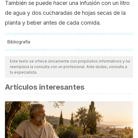
También se puede hacer una infusión con un litro
de agua y dos cucharadas de hojas secas de la
planta y beber antes de cada comida.
Bibliografía
Todas las fuentes citadas fueron revisadas a profundidad por
nuestro equipo, para asegurar su calidad, confiabilidad,
Este texto se ofrece únicamente con propósitos informativos y no
reemplaza la consulta con un profesional. Ante dudas, consulta a
vigencia y validez.
La bibliografía de este artículo fue
tu especialista.
considerada confiable y de precisión académica o
Artículos interesantes
científica.
İlhami Gülçin Ö; İrfan Küfreviolu; Münir Oktay; Mehmet Emin
Büyükokuroǧlu. 2004. Antioxidant, antimicrobial, antiulcer
and analgesic activities of nettle (Urtica dioica L.)
https://doi.org/10.1016/j.jep.2003.09.028
Nadiya jan, Khan & Zarafshan, Khan & Singh, Sukhcharn.