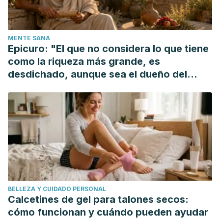
(2016). Stinging nettle (Urtica dioica L.): a reservoir of
nutrition and bioactive components with great functional
potential. Journal of Food Measurement and
MENTE SANA
Characterization. 10.1007/s11694-016-9410-4.
Epicuro: "El que no considera lo que tiene
como la riqueza más grande, es
desdichado, aunque sea el dueño del
mundo"
BELLEZA Y CUIDADO PERSONAL
Calcetines de gel para talones secos:
cómo funcionan y cuándo pueden ayudar