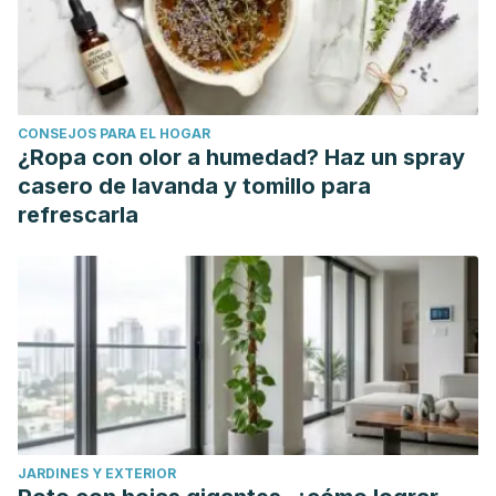
https://pubmed.ncbi.nlm.nih.gov/19284179/
European Medicines Agency (2016). Assessment report on
Valeriana officinalis L., radix and Valeriana officinalis L.,
aetheroleum. EMA/HMPC/150846/2015. Committee on
CONSEJOS PARA EL HOGAR
Herbal Medicinal Products (HMPC).
¿Ropa con olor a humedad? Haz un spray
https://www.ema.europa.eu/en/documents/herbal-
casero de lavanda y tomillo para
report/final-assessment-report-valeriana-officinalis-l-radix-
refrescarla
valeriana-officinalis-l-aetheroleum_en.pdf
Fernández, S., Wasowski, C., Paladini, A. & Marder, M.
(2004). Sedative and sleep-enhancing properties of
linarin, a flavonoid-isolated from Valeriana officinalis.
Pharmacology Biochemistry and Behavior
,
77
(2), 399-404.
Disponible en:
https://www.sciencedirect.com/science/article/abs/pii/S00
Gromball, J., Beschorner, F., Wantzen, C., et al. (2014).
JARDINES Y EXTERIOR
Hyperactivity, concentration difficulties and impulsiveness