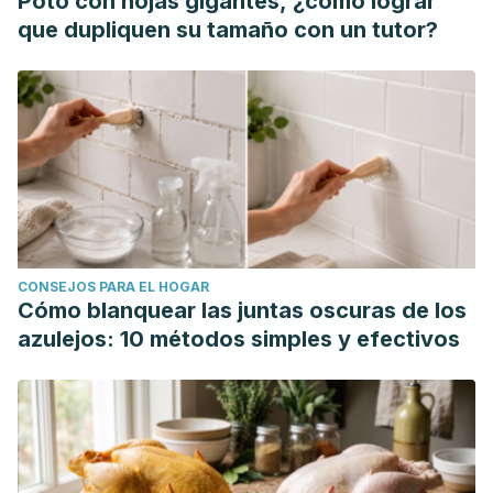
Poto con hojas gigantes, ¿cómo lograr
improve during seven weeks’ treatment with valerian root
que dupliquen su tamaño con un tutor?
and lemon balm extracts in primary school children.
Phytomedicine,
21
(8-9), 1098-1103. Disponible en:
https://pubmed.ncbi.nlm.nih.gov/24837472/
Hadley, S. & Petry, J. J. (2003). Valerian.
American family
physician
,
67
(8), 1755–1758. Disponible en:
https://www.aafp.org/pubs/afp/issues/2003/0415/p1755.html
Hubner, R., van Haselen, R. & Klein, P. (2009).
Effectiveness of the homeopathic preparation Neurexan®
CONSEJOS PARA EL HOGAR
compared with that of commonly used valerian-based
Cómo blanquear las juntas oscuras de los
preparations for the treatment of
azulejos: 10 métodos simples y efectivos
nervousness/restlessness–an observational study.
The
Scientific World Journal
,
9
, 733-745. Disponible en:
https://www.hindawi.com/journals/tswj/2009/563750/
Jenabi, E., Shobeiri, F., Hazavehei, S. & Roshanaei, G.
(2018). The effect of Valerian on the severity and