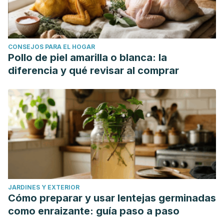
frequency of hot flashes: a triple-blind randomized clinical
trial.
Women & health
,
58
(3), 297-304. Disponible en:
https://pubmed.ncbi.nlm.nih.gov/28278010/
CONSEJOS PARA EL HOGAR
Kelber, O., Nieber, K., & Kraft, K. (2014). Valerian: no
Pollo de piel amarilla o blanca: la
evidence for clinically relevant interactions.
Evidence-
diferencia y qué revisar al comprar
Based Complementary and Alternative Medicine
,
2014,
1-8.
Disponible en:
https://www.ncbi.nlm.nih.gov/pmc/articles/PMC4100259/
Mirabi, P. & Mojab, F. (2013). The effects of valerian root on
hot flashes in menopausal women.
Iranian journal of
pharmaceutical research
,
12
(1), 217-222. Disponible en:
https://pubmed.ncbi.nlm.nih.gov/24250592/
Moghadam, Z. B., Rezaei, E., Gholami, R. S., Kheirkhah, M.,
JARDINES Y EXTERIOR
& Haghani, H. (2016). The effect of Valerian root extract on
Cómo preparar y usar lentejas germinadas
the severity of pre menstrual syndrome symptoms.
Journal
como enraizante: guía paso a paso
of traditional and complementary medicine
,
6
(3), 309-315.