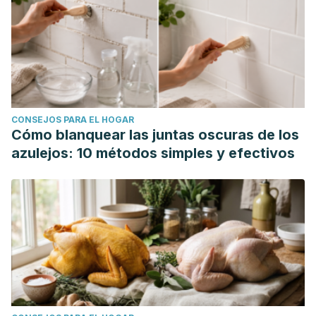
(ActivAMP®) on body composition in overweight, adult men
and women: A double‐blind, randomised, placebo‐
controlled study. In Journal of Human Nutrition and
Dietetics. Wiley. https://doi.org/10.1111/jhn.12936
Megalli S, Davies NM, Roufogalis BD. Anti-hyperlipidemic
and hypoglycemic effects of Gynostemma pentaphyllum in
CONSEJOS PARA EL HOGAR
the Zucker fatty rat. J Pharm Pharm Sci. 2006;9(3):281-91.
Cómo blanquear las juntas oscuras de los
PMID: 17207412.
azulejos: 10 métodos simples y efectivos
Liu, J., Li, Y., Shi, H., Wang, T., Wu, X., Sun, X., & Yu, L.
(Lucy). (2016). Components characterization of total
tetraploid jiaogulan ( Gynostemma pentaphyllum ) saponin
and its cholesterol-lowering properties. In Journal of
Functional Foods (Vol. 23, pp. 542–555). Elsevier BV.
https://doi.org/10.1016/j.jff.2016.03.013
Choi, E.-K., Won, Y. H., Kim, S.-Y., Noh, S.-O., Park, S.-H.,
Jung, S.-J., Lee, C. K., Hwang, B. Y., Lee, M. K., Ha, K.-C.,