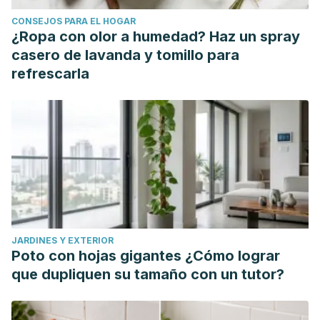
gynostemma pentaphyllum tea in randomly assigned type 2
CONSEJOS PARA EL HOGAR
diabetic patients. Horm Metab Res. 2010;42(05):353-357.
¿Ropa con olor a humedad? Haz un spray
doi: 10.1055/s-0030-1248298
casero de lavanda y tomillo para
V. T. T. Huyen, D. V. Phan, P. Thang, N. K. Hoa, C. G.
refrescarla
Östenson, "Gynostemma pentaphyllum Tea Improves
Insulin Sensitivity in Type 2 Diabetic Patients", Journal of
Nutrition and Metabolism, vol. 2013, Article ID 765383, 7
pages, 2013. https://doi.org/10.1155/2013/765383
Wang, Z., Zhao, X., Liu, X., Lu, W., Jia, S., Hong, T., Li, R.,
Zhang, H., Peng, L., & Zhan, X. (2019). Anti-diabetic activity
evaluation of a polysaccharide extracted from
Gynostemma pentaphyllum. In International Journal of
JARDINES Y EXTERIOR
Biological Macromolecules (Vol. 126, pp. 209–214). Elsevier
Poto con hojas gigantes ¿Cómo lograr
BV. https://doi.org/10.1016/j.ijbiomac.2018.12.231
que dupliquen su tamaño con un tutor?
Rao, A., Clayton, P., & Briskey, D. (2021). The effect of an
orally‐dosed Gynostemma pentaphyllum extract