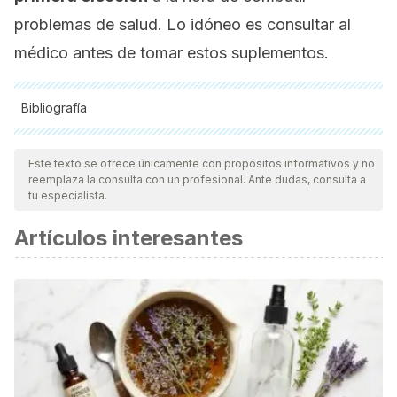
problemas de salud. Lo idóneo es consultar al
médico antes de tomar estos suplementos.
Bibliografía
Todas las fuentes citadas fueron revisadas a profundidad por
nuestro equipo, para asegurar su calidad, confiabilidad,
Este texto se ofrece únicamente con propósitos informativos y no
reemplaza la consulta con un profesional. Ante dudas, consulta a
vigencia y validez.
La bibliografía de este artículo fue
tu especialista.
considerada confiable y de precisión académica o
Artículos interesantes
científica.
Nowak A, Zakłos-Szyda M, Błasiak J, Nowak A, Zhang Z,
Zhang B. Potential of
Schisandra chinensis
(Turcz.) Baill. in
Human Health and Nutrition: A Review of Current
Knowledge and Therapeutic Perspectives.
Nutrients
.
2019;11(2):333. Published 2019 Feb 4.
doi:10.3390/nu11020333