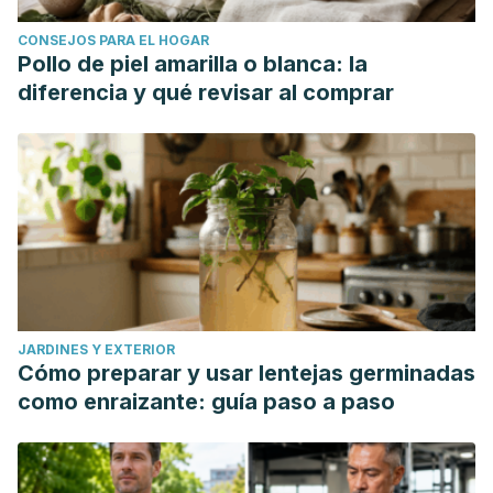
Cheng N, Ren N, Gao H, Lei X, Zheng J, Cao W. Antioxidant
CONSEJOS PARA EL HOGAR
and hepatoprotective effects of Schisandra chinensis
Pollo de piel amarilla o blanca: la
pollen extract on CCl4-induced acute liver damage in mice.
diferencia y qué revisar al comprar
Food Chem Toxicol. 2013 May;55:234-40. doi:
10.1016/j.fct.2012.11.022. Epub 2012 Nov 28. PMID: 23201450.
Yan T, Xu M, Wu B, Liao Z, Liu Z, Zhao X, Bi K, Jia Y. The
effect of Schisandra chinensis extracts on depression by
noradrenergic, dopaminergic, GABAergic and
glutamatergic systems in the forced swim test in mice. Food
Funct. 2016 Jun 15;7(6):2811-9. doi: 10.1039/c6fo00328a.
Epub 2016 May 26. PMID: 27225351.
JARDINES Y EXTERIOR
Cómo preparar y usar lentejas germinadas
como enraizante: guía paso a paso