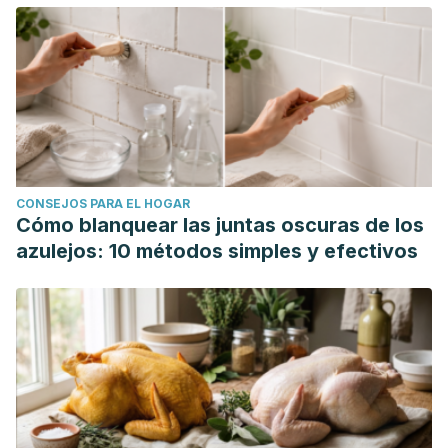
Zeng, K.-W., Zhang, T., Fu, H., Liu, G.-X., & Wang, X.-M.
(2012). Schisandrin B exerts anti-neuroinflammatory activity
by inhibiting the Toll-like receptor 4-dependent
MyD88/IKK/NF-κB signaling pathway in lipopolysaccharide-
induced microglia. European Journal of Pharmacology,
692(1–3), 29–37. https://doi.org/10.1016/j.ejphar.2012.05.030
Park, J. Y., Shin, H. K., Lee, Y. J., Choi, Y. W., Bae, S. S., &
CONSEJOS PARA EL HOGAR
Kim, C. D. (2009). The mechanism of vasorelaxation
Cómo blanquear las juntas oscuras de los
induced by Schisandra chinensis extract in rat thoracic
azulejos: 10 métodos simples y efectivos
aorta. Journal of Ethnopharmacology, 121(1), 69–73.
https://doi.org/10.1016/j.jep.2008.09.031
Park JY, Kim KH. A randomized, double-blind, placebo-
controlled trial of Schisandra chinensis for menopausal
symptoms. Climacteric. 2016 Dec;19(6):574-580. doi:
10.1080/13697137.2016.1238453. Epub 2016 Oct 20. PMID:
27763802.