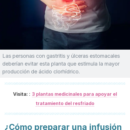
Las personas con gastritis y úlceras estomacales
deberían evitar esta planta que estimula la mayor
producción de ácido clorhídrico.
:
Visita:
3 plantas medicinales para apoyar el
tratamiento del resfriado
¿Cómo preparar una infusión