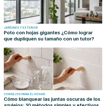
Tropaeolum majus nanum) dually blocks the COX and LOX
pathway in primary human immune cells.
Phytomedicine
.
2016;23(6):611-620. doi:10.1016/j.phymed.2016.02.025
Gasparotto Junior A, Gasparotto FM, Lourenço EL, et al.
JARDINES Y EXTERIOR
Antihypertensive effects of isoquercitrin and extracts from
Poto con hojas gigantes ¿Cómo lograr
Tropaeolum majus L.: evidence for the inhibition of
que dupliquen su tamaño con un tutor?
angiotensin converting enzyme.
J Ethnopharmacol
.
2011;134(2):363-372. doi:10.1016/j.jep.2010.12.026
Eichel V, Schüller A, Biehler K, Al-Ahmad A, Frank U.
Antimicrobial effects of mustard oil-containing plants
against oral pathogens: an in vitro study.
BMC Complement
Med Ther
. 2020;20(1):156. Published 2020 May 24.
doi:10.1186/s12906-020-02953-0
CONSEJOS PARA EL HOGAR
Cómo blanquear las juntas oscuras de los
azulejos: 10 métodos simples y efectivos