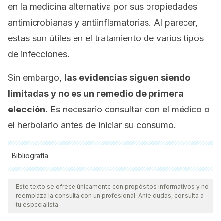
en la medicina alternativa por sus propiedades
antimicrobianas y antiinflamatorias. Al parecer,
estas son útiles en el tratamiento de varios tipos
de infecciones.
Sin embargo,
las evidencias siguen siendo
limitadas y no es un remedio de primera
elección.
Es necesario consultar con el médico o
el herbolario antes de iniciar su consumo.
Bibliografía
Todas las fuentes citadas fueron revisadas a profundidad por
nuestro equipo, para asegurar su calidad, confiabilidad,
Este texto se ofrece únicamente con propósitos informativos y no
reemplaza la consulta con un profesional. Ante dudas, consulta a
vigencia y validez.
La bibliografía de este artículo fue
tu especialista.
considerada confiable y de precisión académica o