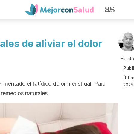
les de aliviar el dolor
Escrit
Publ
Últi
imentado el fatídico dolor menstrual. Para
2025
 remedios naturales.