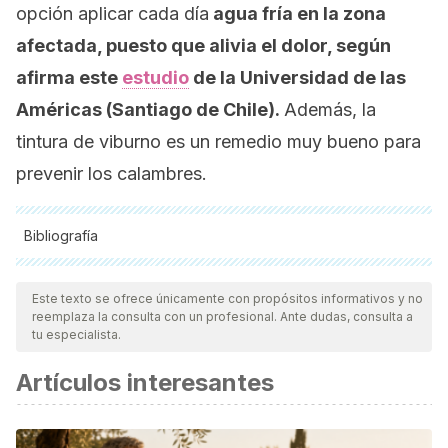
opción aplicar cada día
agua fría en la zona
afectada, puesto que alivia el dolor, según
afirma este
estudio
de la Universidad de las
Américas (Santiago de Chile).
Además, la
tintura de viburno es un remedio muy bueno para
prevenir los calambres.
Bibliografía
Todas las fuentes citadas fueron revisadas a profundidad por
nuestro equipo, para asegurar su calidad, confiabilidad,
Este texto se ofrece únicamente con propósitos informativos y no
reemplaza la consulta con un profesional. Ante dudas, consulta a
vigencia y validez.
La bibliografía de este artículo fue
tu especialista.
considerada confiable y de precisión académica o
Artículos interesantes
científica.
Maquirriain, J., & Merello, M. (2007). The athlete with
muscular cramps: Clinical approach. Journal of the