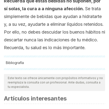
Recuerda que estas bebidas no suponen, por
sí solas, la cura a a ninguna afección.
Se trata
simplemente de bebidas que ayudan a hidratarte
y, a su vez, ayudarte a eliminar líquidos retenidos.
Por ello, no debes descuidar los buenos hábitos ni
descartar nunca las indicaciones de tu médico.
Recuerda, tu salud es lo más importante.
Bibliografía
Todas las fuentes citadas fueron revisadas a profundidad por
nuestro equipo, para asegurar su calidad, confiabilidad,
Este texto se ofrece únicamente con propósitos informativos y no
reemplaza la consulta con un profesional. Ante dudas, consulta a
vigencia y validez.
La bibliografía de este artículo fue
tu especialista.
considerada confiable y de precisión académica o
Artículos interesantes
científica.
León Jara, V. (2014).
Estudio bibliográfico de la fitoterapia