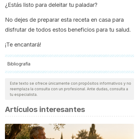
¿Estás listo para deleitar tu paladar?
No dejes de preparar esta receta en casa para
disfrutar de todos estos beneficios para tu salud.
¡Te encantará!
Bibliografía
Todas las fuentes citadas fueron revisadas a profundidad por
nuestro equipo, para asegurar su calidad, confiabilidad,
Este texto se ofrece únicamente con propósitos informativos y no
reemplaza la consulta con un profesional. Ante dudas, consulta a
vigencia y validez.
La bibliografía de este artículo fue
tu especialista.
considerada confiable y de precisión académica o
Artículos interesantes
científica.
https://books.google.es/books?
hl=es&lr=&id=cNetDwAAQBAJ&oi=fnd&pg=PT5&dq=bebi
SwBT5-PjI84f0hWSsHc#v=snippet&q=miel&f=false