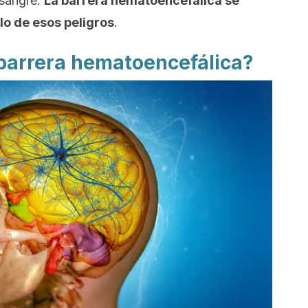
 sangre.
La barrera hematoencefálica se
lo de esos peligros
.
barrera hematoencefálica?