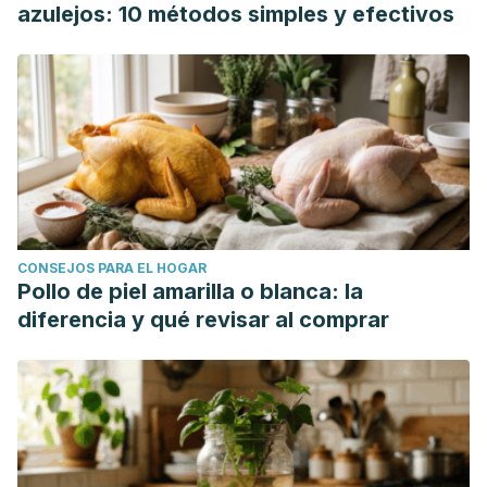
why?.
Romanian medical JouRnal
,
68
(1), 6.
azulejos: 10 métodos simples y efectivos
https://core.ac.uk/download/pdf/480376747.pdf
Smith, R. L., Gallicchio, L., Miller, S. R., Zacur, H. A., & Flaws,
J. A. (2016). Risk factors for extended duration and timing
of peak severity of hot flashes.
PloS one
,
11
(5), e0155079.
https://journals.plos.org/plosone/article?
id=10.1371/journal.pone.0155079
Viroga, S. (2016). ISRS en la menopausia. Tratamiento de
los sofocos.
Boletín Farmacológico, 2016, vol. 7, nro. 1
.
CONSEJOS PARA EL HOGAR
https://www.boletinfarmacologia.hc.edu.uy/images/2016/2016-
Pollo de piel amarilla o blanca: la
1/2_isrs.pdf
diferencia y qué revisar al comprar