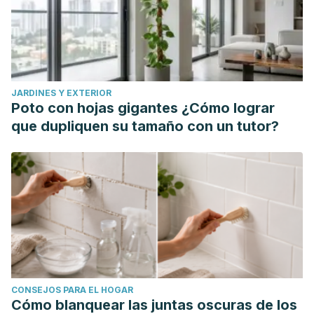
https://udimundus.udima.es/handle/20.500.12226/1869
Lee, C. I., Fox, P., Balakrishnar, B., Balleine, R. L., Gao, B.,
Provan, P., & Wilcken, N. (2019). Tamoxifen-induced
severe hot flashes and endoxifen levels: is dose reduction
a safe and effective strategy?.
The Breast
,
46
, 52-57.
JARDINES Y EXTERIOR
https://www.sciencedirect.com/science/article/pii/S096097
Poto con hojas gigantes ¿Cómo lograr
Mahajan, A., & Patni, R. (2018). Hot Flashes—How
que dupliquen su tamaño con un tutor?
Long??.
Journal of Mid-life Health
,
9
(2), 53-54.
https://www.ncbi.nlm.nih.gov/pmc/articles/PMC6006803/
Saccomani, S., Lui-Filho, J. F., Juliato, C. R., Gabiatti, J. R.,
Pedro, A. O., & Costa-Paiva, L. (2017). Does obesity
increase the risk of hot flashes among midlife women?: a
population-based study.
Menopause
,
24
(9), 1065-1070.
https://journals.lww.com/
Sandru, F., Dumitrascu, M. C., Petrova, E., Dumitrascu, A.,
CONSEJOS PARA EL HOGAR
Tupea, C., Carsote, M., & Valea, A. (2021). Hot flashes:
Cómo blanquear las juntas oscuras de los