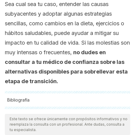
Sea cual sea tu caso, entender las causas
subyacentes y adoptar algunas estrategias
sencillas, como cambios en la dieta, ejercicios o
hábitos saludables, puede ayudar a mitigar su
impacto en tu calidad de vida. Si las molestias son
muy intensas o frecuentes,
no dudes en
consultar a tu médico de confianza sobre las
alternativas disponibles para sobrellevar esta
etapa de transición.
Bibliografía
Todas las fuentes citadas fueron revisadas a profundidad por
nuestro equipo, para asegurar su calidad, confiabilidad,
Este texto se ofrece únicamente con propósitos informativos y no
reemplaza la consulta con un profesional. Ante dudas, consulta a
vigencia y validez.
La bibliografía de este artículo fue
tu especialista.
considerada confiable y de precisión académica o