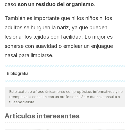
caso
son un residuo del organismo
.
También es importante que ni los niños ni los
adultos se hurguen la nariz, ya que pueden
lesionar los tejidos con facilidad. Lo mejor es
sonarse con suavidad o emplear un enjuague
nasal para limpiarse.
Bibliografía
Todas las fuentes citadas fueron revisadas a profundidad por
nuestro equipo, para asegurar su calidad, confiabilidad,
Este texto se ofrece únicamente con propósitos informativos y no
reemplaza la consulta con un profesional. Ante dudas, consulta a
vigencia y validez.
La bibliografía de este artículo fue
tu especialista.
considerada confiable y de precisión académica o
Artículos interesantes
científica.
García-Moreno, J. M. (2005). El estornudo: Revisión de su