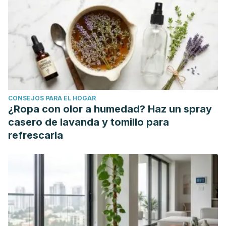
etiología y fisiopatología. Revista de neurología, 41(10),
615-621.
Ramos-Jiménez J, Garduño-Torres B, Arias-Montaño JA.
Histamina y comunicación intercelular: 99 años de historia.
Rev Biomed. 2009;20(2):100-126.
Ripoll, J. (2001). Mocos y tos, el problema de cada día.
Infancia: educar de 0 a 6 años, (65), 35-39.
CONSEJOS PARA EL HOGAR
¿Ropa con olor a humedad? Haz un spray
casero de lavanda y tomillo para
refrescarla