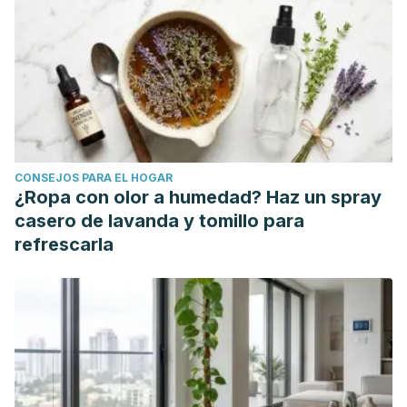
Gastroenterol Rep, 2018. 20 (5): 17.
Gouel Cheron A., Harpan A., Mertes PM., Longrois D.,
Management of anaphylactic shock in the operating room.
Presse Med, 2016. 45 (9): 774-83.
Yu W., Freeland DMH., Nadeau KC., Food Allergy: immune
mechanisms, diagnosis and immunotherapy. Nat Rev
Immunol, 2016. 16 (12): 751-765.
CONSEJOS PARA EL HOGAR
¿Ropa con olor a humedad? Haz un spray
casero de lavanda y tomillo para
refrescarla