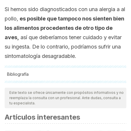
Si hemos sido diagnosticados con una alergia a al
pollo,
es posible que tampoco nos sienten bien
los alimentos procedentes de otro tipo de
aves,
así que deberíamos tener cuidado y evitar
su ingesta. De lo contrario, podríamos sufrir una
sintomatología desagradable.
Bibliografía
Todas las fuentes citadas fueron revisadas a profundidad por
nuestro equipo, para asegurar su calidad, confiabilidad,
Este texto se ofrece únicamente con propósitos informativos y no
reemplaza la consulta con un profesional. Ante dudas, consulta a
vigencia y validez.
La bibliografía de este artículo fue
tu especialista.
considerada confiable y de precisión académica o
Artículos interesantes
científica.
Iweala OI., Choudhary SK., Commins SP., Food Allergy. Curr