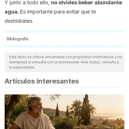
Y junto a todo ello,
no olvides beber abundante
agua.
Es importante para evitar que te
deshidrates.
Bibliografía
Todas las fuentes citadas fueron revisadas a profundidad por
nuestro equipo, para asegurar su calidad, confiabilidad,
Este texto se ofrece únicamente con propósitos informativos y no
reemplaza la consulta con un profesional. Ante dudas, consulta a
vigencia y validez.
La bibliografía de este artículo fue
tu especialista.
considerada confiable y de precisión académica o
Artículos interesantes
científica.
Feldman, A. S., & Bauer, S. B. (2006). Diagnosis and
management of dysfunctional voiding. Current Opinion in
Pediatrics.
https://doi.org/10.1097/01.mop.0000193289.64151.49
Miyazato, M., Yoshimura, N., & Chancellor, M. B. (2013). The