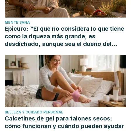
Other Bladder Syndrome: Underactive Bladder. Rev Urol.
https://doi.org/10.3909/riu0558
Possover, M., & Forman, A. (2012). Voiding Dysfunction
MENTE SANA
Associated with Pudendal Nerve Entrapment. Current
Epicuro: "El que no considera lo que tiene
Bladder Dysfunction Reports.
como la riqueza más grande, es
https://doi.org/10.1007/s11884-012-0156-5
desdichado, aunque sea el dueño del
Martinez Lopez, R. La infección de orina o cistitis.
mundo"
BELLEZA Y CUIDADO PERSONAL
Calcetines de gel para talones secos:
cómo funcionan y cuándo pueden ayudar