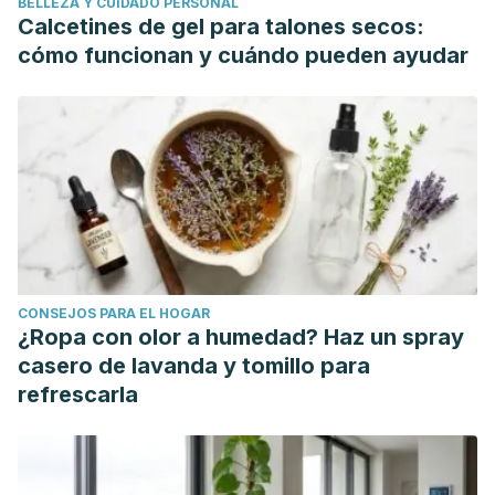
BELLEZA Y CUIDADO PERSONAL
Cavorsi, K., Prabhakar, P., & Kirby, C. (2010). Acute
Calcetines de gel para talones secos:
pyelonephritis. Ultrasound Quarterly.
cómo funcionan y cuándo pueden ayudar
https://doi.org/10.1097/RUQ.0b013e3181dc7d0b
Craig, W. D., Wagner, B. J., & Travis, M. D. (2008).
Pyelonephritis: Radiologic-Pathologic Review.
RadioGraphics.
https://doi.org/10.1148/rg.281075171
Froehner, M. (2014). Pyelonephritis. In Urology at a Glance.
https://doi.org/10.1007/978-3-642-54859-8_43
CONSEJOS PARA EL HOGAR
¿Ropa con olor a humedad? Haz un spray
casero de lavanda y tomillo para
refrescarla