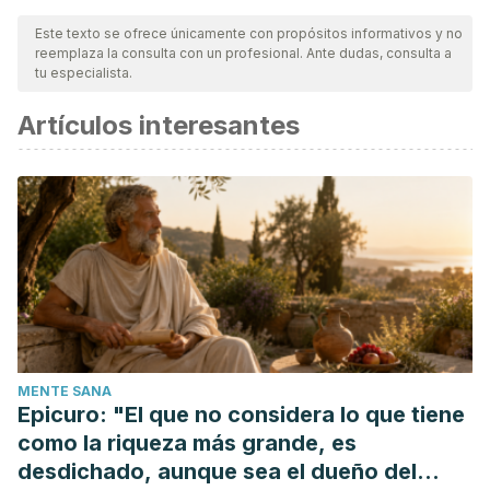
nuestro equipo, para asegurar su calidad, confiabilidad,
Este texto se ofrece únicamente con propósitos informativos y no
reemplaza la consulta con un profesional. Ante dudas, consulta a
vigencia y validez.
La bibliografía de este artículo fue
tu especialista.
considerada confiable y de precisión académica o
Artículos interesantes
científica.
Rosner, M. H., & Erdbruegger, U. (2012). Sepsis and Acute
Kidney Injury. In Nephrology Secrets.
https://doi.org/10.1016/B978-1-4160-3362-2.00020-8
Coe, F. L., Evan, A., & Worcester, E. (2005). Kidney stone
disease. Journal of Clinical Investigation.
https://doi.org/10.1172/JCI26662
Montini, G., Tullus, K., & Hewitt, I. (2011). Febrile Urinary
Tract Infections in Children. New England Journal of
MENTE SANA
Medicine. https://doi.org/10.1056/nejmra1007755
Epicuro: "El que no considera lo que tiene
Aneurysms, I., & Autosomal, I. (2005). Journal of
como la riqueza más grande, es
Nephrology. Neurological Complications in Kidney
desdichado, aunque sea el dueño del