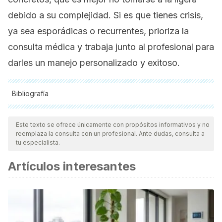
debido a su complejidad. Si es que tienes crisis,
ya sea esporádicas o recurrentes, prioriza la
consulta médica y trabaja junto al profesional para
darles un manejo personalizado y exitoso.
Bibliografía
Todas las fuentes citadas fueron revisadas a profundidad por
nuestro equipo, para asegurar su calidad, confiabilidad,
Este texto se ofrece únicamente con propósitos informativos y no
reemplaza la consulta con un profesional. Ante dudas, consulta a
vigencia y validez.
La bibliografía de este artículo fue
tu especialista.
considerada confiable y de precisión académica o
Artículos interesantes
científica.
Akar-Ghibril, N., Casale, T., Custovic, A., & Phipatanakul, W.
(2020). Allergic Endotypes and Phenotypes of Asthma.
The
journal of allergy and clinical immunology. In practice,
8(2),
429–440.