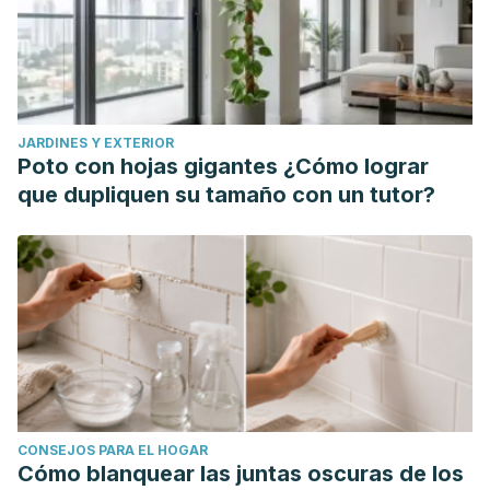
https://pmc.ncbi.nlm.nih.gov/articles/PMC7569362/
Bakakos, A., Loukides, S., & Bakakos, P. (2019). Severe
Eosinophilic Asthma.
Journal of clinical medicine,
8(9),
1375.
https://pmc.ncbi.nlm.nih.gov/articles/PMC6780074/
JARDINES Y EXTERIOR
Baos, S., Calzada, D., Cremades-Jimeno, L., Sastre, J.,
Poto con hojas gigantes ¿Cómo lograr
Picado, C., Quiralte, J., ... & Cárdaba, B. (2018). Nonallergic
que dupliquen su tamaño con un tutor?
Asthma and Its Severity: Biomarkers for Its Discrimination in
Peripheral Samples.
Frontiers in Immunology, 9, 1416.
https://www.frontiersin.org/journals/immunology/articles/10.33
Chabra, R., & Gupta, M. (2023, August 7). Allergic and
Environmentally Induced Asthma.
In StatPearls [Internet].
StatPearls Publishing.
Retrieved from
https://www.ncbi.nlm.nih.gov/books/NBK526018/
Chipps, B. (n.d.). What is nocturnal asthma?
Allergy &
CONSEJOS PARA EL HOGAR
Asthma Network.
Retrieved from
Cómo blanquear las juntas oscuras de los
https://allergyasthmanetwork.org/what-is-asthma/nocturnal-