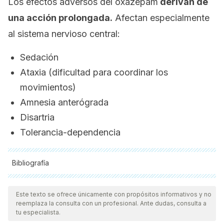
Los efectos adversos del oxazepam
derivan de
una acción prolongada.
Afectan especialmente
al sistema nervioso central:
Sedación
Ataxia (dificultad para coordinar los
movimientos)
Amnesia anterógrada
Disartria
Tolerancia-dependencia
Bibliografía
Todas las fuentes citadas fueron revisadas a profundidad por
nuestro equipo, para asegurar su calidad, confiabilidad,
Este texto se ofrece únicamente con propósitos informativos y no
reemplaza la consulta con un profesional. Ante dudas, consulta a
vigencia y validez.
La bibliografía de este artículo fue
tu especialista.
considerada confiable y de precisión académica o