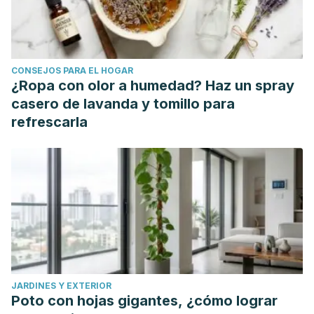
“Oxazepam Uses, Side Effects & Warnings –
Drugs.com”
.
drugs.com
.
Archived
from the original on
2009-06-04.
CONSEJOS PARA EL HOGAR
¿Ropa con olor a humedad? Haz un spray
casero de lavanda y tomillo para
refrescarla
JARDINES Y EXTERIOR
Poto con hojas gigantes, ¿cómo lograr