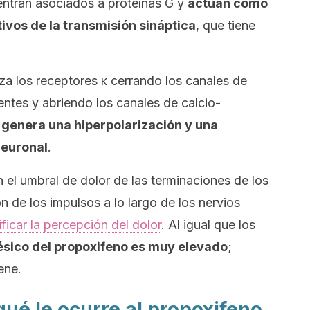
ntran asociados a proteínas G y
actúan como
ivos de la transmisión sináptica
, que tiene
.
iza los receptores κ cerrando los canales de
ntes y abriendo los canales de calcio-
 genera una hiperpolarización y una
neuronal
.
 el umbral de dolor de las terminaciones de los
ón de los impulsos a lo largo de los nervios
ficar la percepción del dolor
. Al igual que los
ésico del propoxifeno es muy elevado
;
ene.
ué le ocurre al propoxifeno