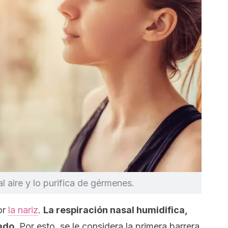
l aire y lo purifica de gérmenes.
or
la nariz
.
La respiración nasal humidifica,
lado
. Por esto, se le considera la primera barrera