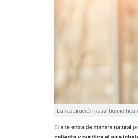
La respiración nasal humidifica a
El aire entra de manera natural p
calienta y purifica el aire inha